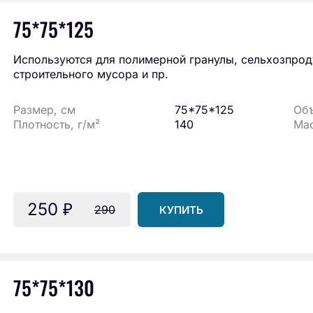
75*75*125
Используются для полимерной гранулы, сельхозпроду
строительного мусора и пр.
Размер, см
75*75*125
Объ
Плотность, г/м²
140
Мас
250
₽
290
КУПИТЬ
75*75*130