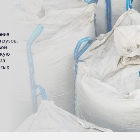
ения
грузов.
вой
окую
за
ытых