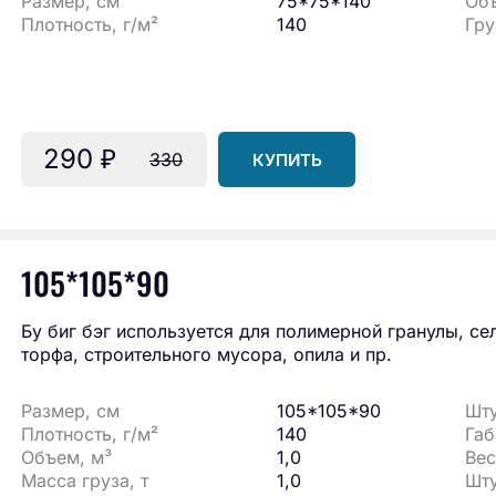
Размер, см
75*75*140
Объ
Плотность, г/м²
140
Гру
290
₽
330
КУПИТЬ
105*105*90
Бу биг бэг используется для полимерной гранулы, се
торфа, строительного мусора, опила и пр.
Размер, см
105*105*90
Шту
Плотность, г/м²
140
Габ
Объем, м³
1,0
Вес
Масса груза, т
1,0
Шту